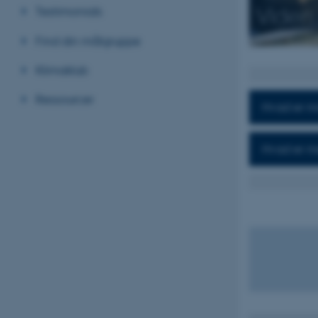
Viden
Testimonials
Find din målgruppe
Klimaklub
Ressourcer
Hvad er m
Hvad er m