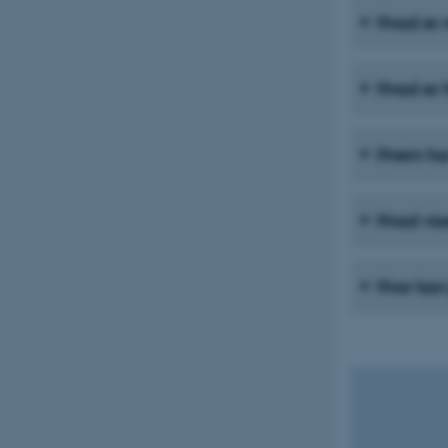
Hvad er 
Hvad er 
Hvem har
Hvad vis
Hvor kan