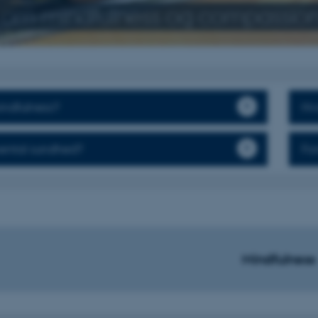
 om mindfulness og compassio
indfulness?
Hv
ental sundhed?
Fo
Mindfulness