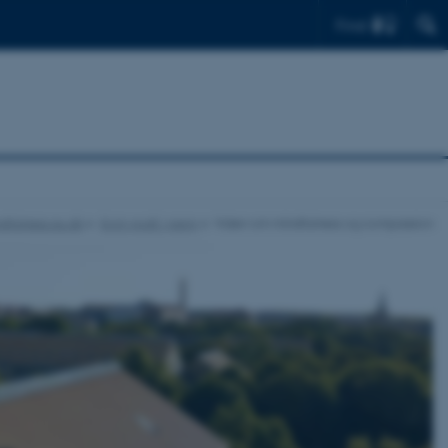
Find
dfulness.au.dk
Kom godt i gang
Viden om mindfulness og compassion