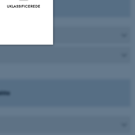
ed
UKLASSIFICEREDE
Uklassificerede
ere nogle
rer uden disse
akta
 vores CMS-udbyder,