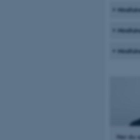
Mindfulne
fe_typo_user
Mindfuln
Mindfulne
ASP.NET_SessionId
JSESSIONID
ARRAffinity
esctx
Har du 