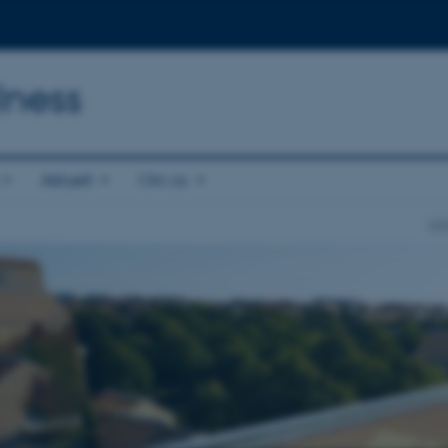
lness
Aktuelt
Om os
min