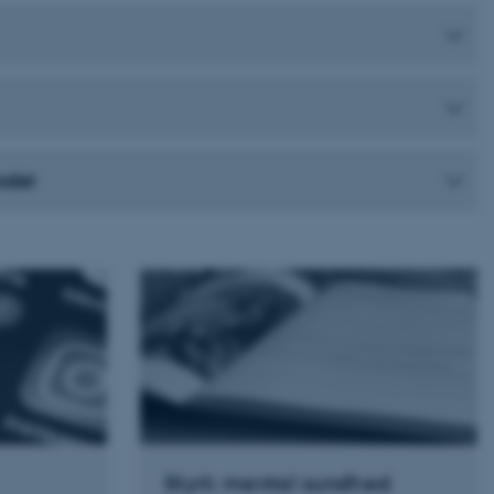
identificere en backend-
bruger er logget ind i
rbundet med Typo3-
emet. Det bruges generelt
ntifikator for at gøre det
præferencer, men i mange
 ikke nødvendigt, da det
lt af platformen, skønt
webstedsadministratorer. I
dstillet til at blive
undet
en browsersession. Det
entifikator i stedet for
ose platform session
emmesider, som er skrevet
gi. Den bruges af serveren
onym brugersession.
session cookie, brugt af
Bruges normalt til at
ugersession af serveren.
ebsites run on the Windows
is used for load balancing
 page requests are routed
y browsing session.
crosoft to securely verify
Styrk mental sundhed