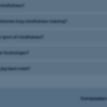
mindfulness?
historien bag mindfulness-træning?
 gavn af mindfulness?
er forskningen?
 jeg læse mere?
Compassion