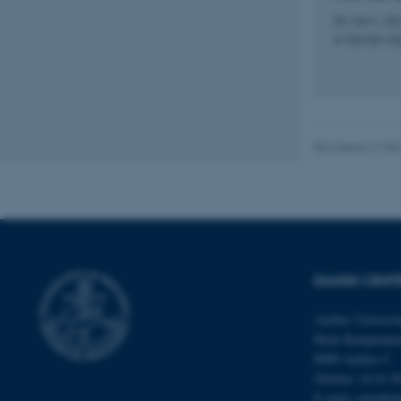
Så skriv elle
fpc
at hjælpe d
__cf_bm
__cf_bm
Revideret 21.08
__cf_bm
ARRAffinitySameSite
DANSK CENT
Aarhus Universit
cf_clearance
Hack Kampmanns 
8000 Aarhus C
Telefon: 24 61 9
E-mail:
mindful