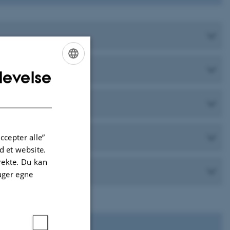
levelse
ENGLISH
DANISH
ccepter alle”
 et website.
irekte. Du kan
uger egne