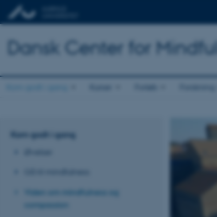
Dansk Center for Mindfu
Kom godt i gang
Kurser
Forløb
Forskning
Kom godt i gang
Øvelser
Gå til mindfulness
Viden om mindfulness og
compassion