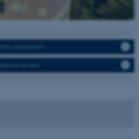
n
ad er compassion?
rdomme og fakta