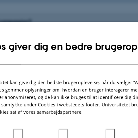
 compassion?
historien bag compassion-træning?
s giver dig en bedre brugerop
r gavn af compassion?
er forskningen?
itet kan give dig den bedste brugeroplevelse, når du vælger ”A
es gemmer oplysninger om, hvordan en bruger interagerer med
er anonymiseret, og de kan ikke bruges til at identificere dig d
 jeg læse mere?
t samtykke under Cookies i webstedets footer. Universitetet br
kies sat af vores samarbejdspartnere.