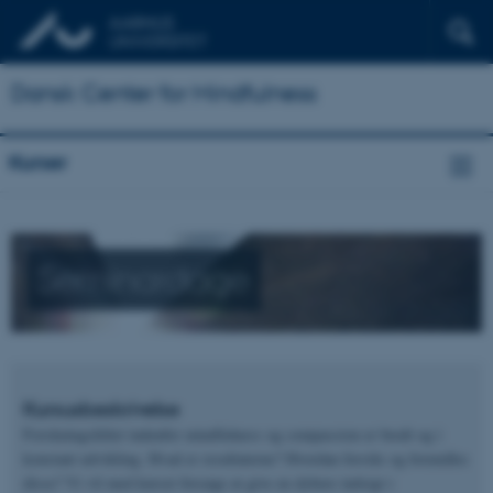
Dansk Center for Mindfulness
Kurser
Seminardage
Kursusbeskrivelse
Forskningsfeltet indenfor mindfulness og compassion er bredt og i
konstant udvikling. Hvad er resultaterne? Hvordan forstås og formidles
disse? Vi vil med kurset forsøge at give en dybere indsigt i