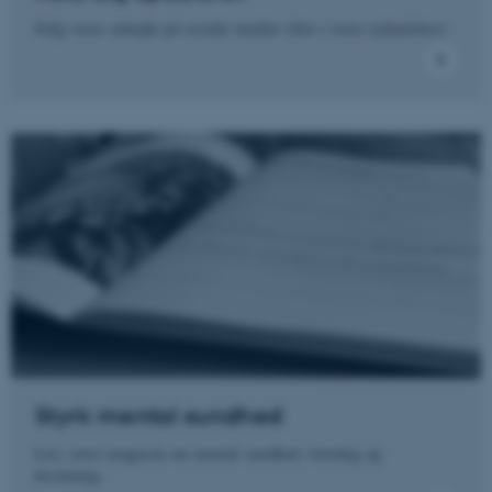
Følg vores arbejde på sociale medier eller i vores nyhedsbrev.
Navn
Udbyder / Domæne
be_typo_user
TYPO3 Association
.au.dk
fe_typo_user
Typo3 Association
.au.dk
Styrk mental sundhed
Læs vores magasin om mental sundhed, træning og
forskning.