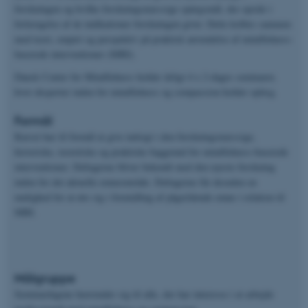
forskningen og hvilke forskningsmæssige spørgsmål, der opstår i
forlængelse af de indikationer forskningen giver. Dette kobles sammen
med teori, empiri og perspektiv på praktisk anvendelse af mindfulness-
baserede interventioner (MBI).
Dansk Center for Mindfulness holder årligt 4 x 2-dages seminarer,
hvor eksperter inden for mindfulness og compassion holder oplæg.
Formål
Kurset har til formål at give indsigt i den forskningsmæssige,
historiske, teoretiske og praktiske baggrund for mindfulness-baserede
interventioner. Deltagerne bliver bekendt med den nyeste forskning
inden for det aktuelle emneområde. Deltagerne får desuden en
mulighed for at øve sig i formidling af pågældende emne i relation til
MBI.
Målgruppe
Seminardagene henvender sig til alle, der har interesse i at arbejde