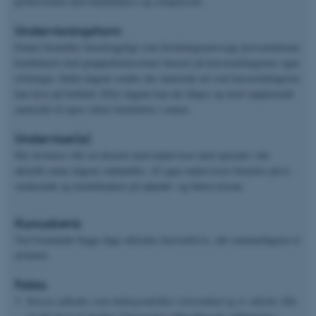
professionelt med mindfulness og compassion.
Undervisningsform
Emnet formidles hovedsageligt som forskningsmæssige præsentationer
kombineret med gruppediskussioner baseret på kursusdeltagernes egne
erfaringer. Inden dagene sendes der materiale ud som kursusdeltagerne
kan læse på forhånd. Efter dagene kan der følges op med supplerende
materiale til egen videre fordybelse i emnet.
Underviser(e)
Der inviteres ofte en ekstern med-underviser med speciale i det
aktuelle emne dagene omhandler. Af egne undervisere benyttes ph.d.-
studerende og medarbejdere på adjunkt- og lektor-niveau.
Kursusbevis
Ved fremmøde begge dage udstedes kursusbevis, når seminardagene er
afsluttet.
Fakta
Kurset udbydes som indtægtsdækket virksomhed og er således ikke