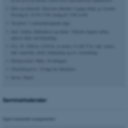
en del af en af Aarhus Universitets akkrediterede uddannelser.
Dato og tidspunkt:
Kurserne afholdes 4 gange årligt, pr. kvartal.
Torsdag kl. 10.30-17.00, fredag kl. 9.00-16.00.
Varighed:
2 sammenhængende dage
Sted:
Aarhus, København og online.
Tilbydes dagene online
oplyses dette ved tilmelding.
Pris:
Pr. 2026 kr. 4.919 kr. ex moms / 6.148,75 kr. inkl. moms,
inkl. materiale, ekskl. forplejning og evt. overnatning.
Deltagerantal:
Maks. 40 deltagere
Tilmeldingsfrist:
10 dage før afholdelse
Sprog:
Dansk
Seminarkalender
Ingen kommende arrangementer.