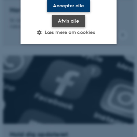
Accepter alle
Har du spørgsmål?
Så skriv eller ring til os. Vi sidder klar til at hjælpe dig
Afvis alle
videre.
Læs mere om cookies
Nødvendige
Statistiske
Marketing
Funktionelle
Uklassificerede
Nødvendige cookies hjælper
med at gøre hjemmesiden
brugbar ved at aktivere nogle
grundlæggende funktioner
som navigation mm.
Hjemmesiden kan ikke
Hold dig opdateret
fungerer uden disse cookies.