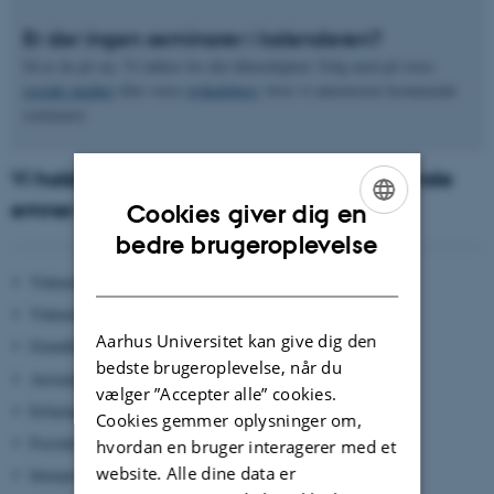
Er der ingen seminarer i kalenderen?
Så er de på vej. Vi takker for din tålmodighed. Følg med på vores
sociale medier
eller vores
nyhedsbrev
, hvor vi annoncerer kommende
seminarer.
Vi holder løbende seminardage om følgende
emner
Cookies giver dig en
ENGLISH
bedre brugeroplevelse
DANISH
Videnskab om mindfulness
Videnskab om compassion
Aarhus Universitet kan give dig den
Grundlæggende stress-fysiologi
bedste brugeroplevelse, når du
Anvendelse af anekdoter, metaforer og poesi i MBI
vælger ”Accepter alle” cookies.
Erfaringsbaseret læring
Cookies gemmer oplysninger om,
Forståelse for gruppedynamikker
hvordan en bruger interagerer med et
website. Alle dine data er
Interpersonel mindfulness