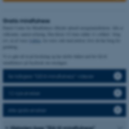
Gratis mindfulness
Dansk Center for Mindfulness tilbyder aktuelt morgenmeditation. Alle er
velkomne, uanset erfaring. Den første 1/2 time sidder vi i stilhed - brug
evt. en af vores
lydfiler
, fra vores side med øvelser, hvis du har brug for
guidning.
Vi er gået all in på forskning og har derfor lukket ned for Gå til
mindfulness på facebook om onsdagen.
Se tidligere "Gå til mindfulness" videoer
12 nye øvelser
Alle gratis øvelser
Historien bag "Gå til mindfulness"