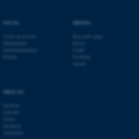
OM OS
GENVEJ
Vision og mission
Kom godt i gang
Medarbejdere
Kurser
Samarbejdspartnere
Forløb
Kontakt
Forskning
Aktuelt
ASP.NET_SessionId
Microsoft Corporation
.au.dk
FØLG OS
Facebook
JSESSIONID
Oracle Corporation
.au.dk
LinkedIn
Twitter
Instagram
Nyhedsbrev
ARRAffinity
Microsoft Corporation