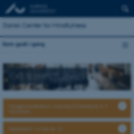
Dansk Center for Mindfulness
Kom godt i gang
Gå til mindfulness
Morgenmeditation, mandag til fredag kl. 6-7
via Zoom
Meditation 12 min kl. 12