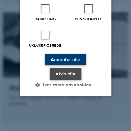
MARKETING
FUNKTIONELLE
UKLASSIFICEREDE
Accepter alle
Afvis alle
Læs mere om cookies
Styrk mental sundhed
Læs vores magasin om mental sundhed, træning og
forskning.
Nødvendige
Statistiske
Marketing
Funktionelle
Uklassificerede