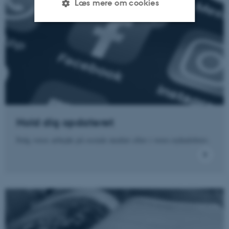
Læs mere om cookies
Nødvendige
Statistiske
Marketing
Funktionelle
Uklassificerede
Nødvendige cookies hjælper
med at gøre hjemmesiden
Hold dig opdateret
brugbar ved at aktivere nogle
Følg vores arbejde på sociale medier eller i vores nyhedsbrev.
grundlæggende funktioner
som navigation mm.
Hjemmesiden kan ikke
fungerer uden disse cookies.
Navn
Udbyder / Domæne