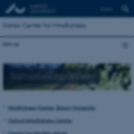
English
Dansk Center for Mindfulness
Om os
Samarbejdspartnere
Mindfulness Center, Brown University
Oxford Mindfulness Centre
Center for Healthy Minds