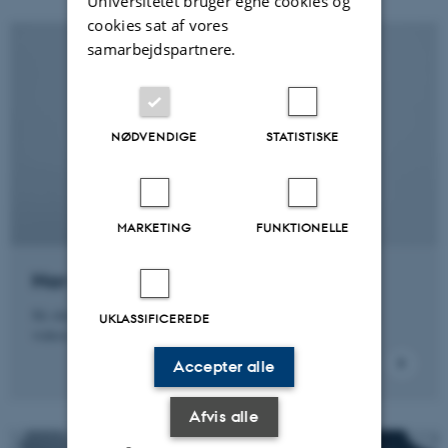
Universitetet bruger egne cookies og
cookies sat af vores
samarbejdspartnere.
NØDVENDIGE
STATISTISKE
MARKETING
FUNKTIONELLE
Har du spørgsmål?
Så skriv eller ring til os. Vi sidder klar til at hjælpe dig
UKLASSIFICEREDE
videre.
Accepter alle
Afvis alle