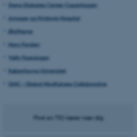
Steno Diabetes Center Copenhagen
Amager og Hvidovre Hospital
Østifterne
Mary Fonden
Velliv Foreningen
Københavns Universitet
GMC – Global Mindfulness Collaborative
Find en TIC-lærer nær dig