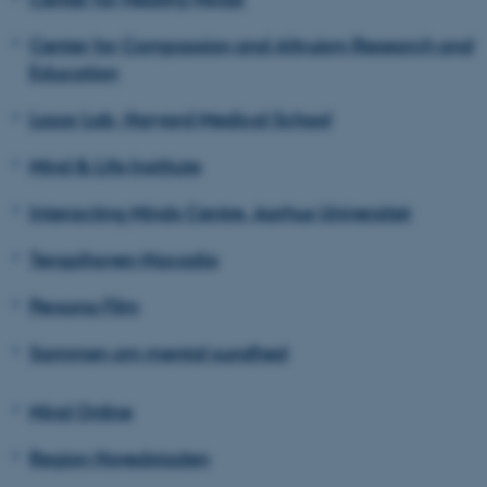
Center for Compassion and Altruism Research and
Education
Lazar Lab, Harvard Medical School
Mind & Life Institute
Interacting Minds Centre, Aarhus Universitet
Terapihaven Nacadia
Persona Film
Sammen om mental sundhed
Mind Online
Region Hovedstaden