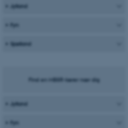
Jylland
Fyn
Sjælland
Find en MBSR-lærer nær dig
Jylland
Fyn