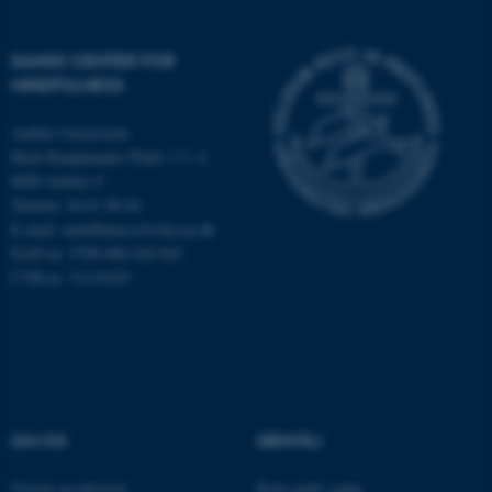
DANSK CENTER FOR
JSESSIONID
Oracle Corporation
.au.dk
MINDFULNESS
Aarhus Universitet
Hack Kampmanns Plads 1-3, 4.
ARRAffinity
Microsoft Corporation
8000 Aarhus C
.mitstudie.au.dk
Telefon: 24 61 96 64
E-mail:
mindfulness@clin.au.dk
EAN-nr. 5798 000 418 943
CVR-nr. 31119103
esctx
Microsoft Corporation
.login.microsoftonline.com
fpc
Microsoft Corporation
login.microsoftonline.com
__cf_bm
Cloudflare Inc.
OM OS
GENVEJ
.pure.au.dk
Vision og mission
Kom godt i gang