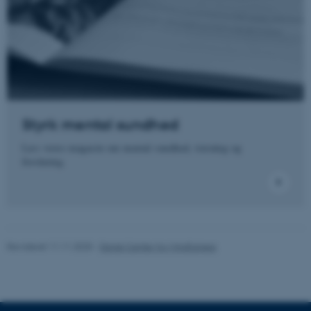
be_typo_user
TYPO3 Association
.au.dk
fe_typo_user
Typo3 Association
.au.dk
Styrk mental sundhed
Læs vores magasin om mental sundhed, træning og
forskning.
Revideret 11.11.2025
-
Dansk Center for Mindfulness
ASP.NET_SessionId
Microsoft Corporation
.au.dk