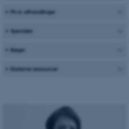
Ph.d.-afhandlinger
Specialer
Bøger
Eksterne ressourcer