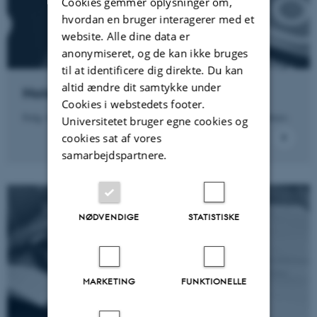
Cookies gemmer oplysninger om,
hvordan en bruger interagerer med et
website. Alle dine data er
anonymiseret, og de kan ikke bruges
til at identificere dig direkte. Du kan
altid ændre dit samtykke under
Hold dig opdateret
Cookies i webstedets footer.
Følg vores arbejde på sociale medier eller i vores nyhedsbrev.
Universitetet bruger egne cookies og
cookies sat af vores
samarbejdspartnere.
NØDVENDIGE
STATISTISKE
MARKETING
FUNKTIONELLE