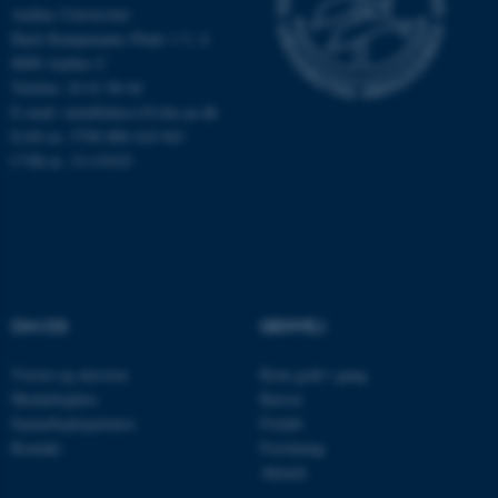
Aarhus Universitet
som navigation mm.
Hack Kampmanns Plads 1-3, 4.
Hjemmesiden kan ikke
8000 Aarhus C
fungerer uden disse cookies.
Telefon: 24 61 96 64
E-mail:
mindfulness@clin.au.dk
EAN-nr. 5798 000 418 943
CVR-nr. 31119103
Navn
Udbyder / Domæne
be_typo_user
TYPO3 Association
.au.dk
fe_typo_user
Typo3 Association
OM OS
GENVEJ
.au.dk
Vision og mission
Kom godt i gang
Medarbejdere
Kurser
Samarbejdspartnere
Forløb
Kontakt
Forskning
Aktuelt