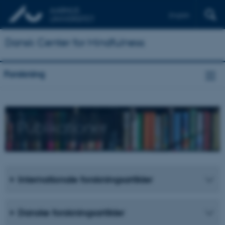
English
Dansk Center for Mindfulness
Forskning
Publikationer
Internationale forskningsartikler
Danske forskningsartikler