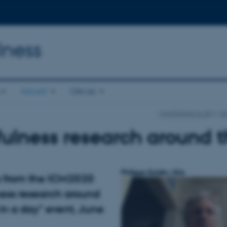
lness
Aktuelt
Om os
mindfulness.au.dk
Ak
ulness research around t
Philippe Goldin, USA
s from the ICM2020
ess research around
 in a day" event, June