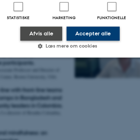
school-based mindfulness
n on Health-Related
STATISTISKE
MARKETING
FUNKTIONELLE
fe.
Nava Levit-Binnun, Israel
er,
psychologist, researcher,
Afvis alle
Accepter alle
lsinki, Finland
Læs mere om cookies
-Based Blood Pressure
B-BP) trial of
 participants.
ociate Professor and Director of
Statistiske
Marketing
Funktionelle
 Center, Brown University, USA
ine with front-line teams
es hjælper med at gøre hjemmesiden brugbar ved at aktiv
camps in Bangladesh and
nktioner som navigation mm. Hjemmesiden kan ikke funge
ity leaders in Colombia.
Co-director of Breathe Colombia,
nd mindfulness: an
Udbyder / Domæne
Udløb
Beskrivelse