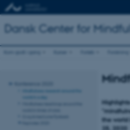
Dansk Center for Mindfu
Kom godt i gang
Kurser
Forløb
Forskning
Mindf
Konference 2020
Mindfulness research around the
world in a day
Highlight
Mindfulness teachings around the
"mindfuln
world in times of crisis
Q og A med Lone Fjorback
the world
Keynotes 2020
25, 2020