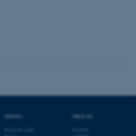
 vores CMS-udbyder,
identificere en backend-
bruger er logget ind i
rbundet med Typo3-
emet. Det bruges generelt
ntifikator for at gøre det
præferencer, men i mange
 ikke nødvendigt, da det
lt af platformen, skønt
webstedsadministratorer. I
dstillet til at blive
en browsersession. Det
entifikator i stedet for
ose platform session
emmesider, som er skrevet
gi. Den bruges af serveren
onym brugersession.
session cookie, brugt af
Bruges normalt til at
ugersession af serveren.
GENVEJ
FØLG OS
ebsites run on the Windows
is used for load balancing
 page requests are routed
Kom godt i gang
Facebook
y browsing session.