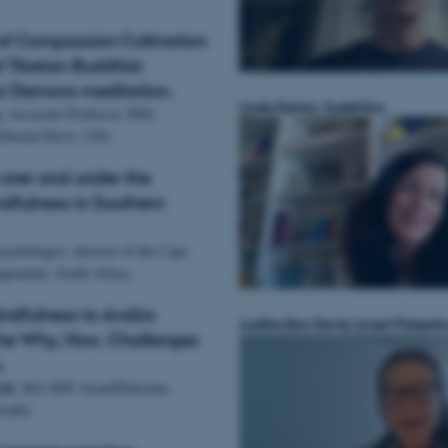
 of Compassion Cultivation
d Tibetan Buddhist
r Demons meditation.
Linda Kantor, Sydafrika
,
Associate Professor, PhD.
lifornia Davis, USA
over and under the
ndfulness in Southern
psychologist, director of the Cape
ramme, South Africa
ndfulness to Arabic
Juditta Ben David, Israel/Palæsti
he Why, How, Challenges
.
vid
, MA SEP, Israel/Palestine,
Arabic