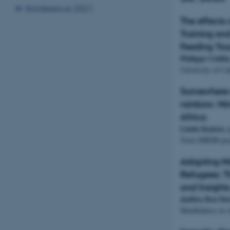
Konference 2021
The effects
Training an
Feeding You
Philippe Goldin
University of Ca
Somewhere 
rainbow. Mi
Africa.
Linda Kantor,
Town MBSR-prog
Adapting Mi
Refugees: T
and Insights
Juditta Ben Da
Mindfulness in 