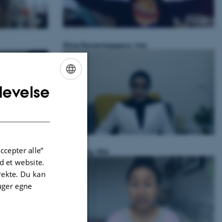
Shiva Geranmayepour, Iran
levelse
ENGLISH
DANISH
ccepter alle”
Sará King, USA
 et website.
irekte. Du kan
uger egne