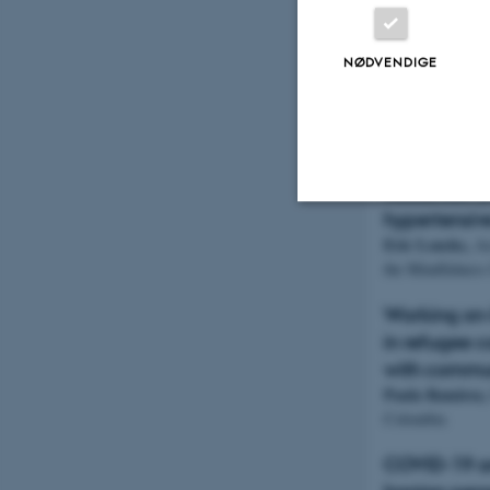
Effects of 
interventio
NØDVENDIGE
Quality of Li
Maarit Lassand
University of He
Mindfulness
Reduction (M
hypertensive
Eric Loucks,
Ass
Nødvendige
the Mindfulness
Working on-l
Nødvendige cooki
in refugee 
grundlæggende fu
with commun
cookies.
Paula Ramirez,
Colombia
COVID-19 a
Navn