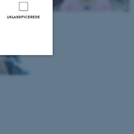
UKLASSIFICEREDE
Uklassificerede
ere nogle
rer uden disse