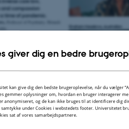
e inverse care law,
s and compassion
n a time of pandemic.
ws,
Professor of Psychiatry, Monash
Graham Meadows, Australien
alia
 status of mindfulness
 practice in the midst of
s giver dig en bedre brugerop
n Japan.
,
Senior Lecturer in Psychiatry, Keio
n
ss-Based Social Change
ltivating Local
itet kan give dig den bedste brugeroplevelse, når du vælger ”A
Mitsuhiro Sado, Japan
Leaders in Israel's Diverse
es gemmer oplysninger om, hvordan en bruger interagerer med
s.
er anonymiseret, og de kan ikke bruges til at identificere dig d
nun,
t samtykke under Cookies i webstedets footer. Universitetet br
Director of the Sagol Center
nd, Interdisciplinary Center
kies sat af vores samarbejdspartnere.