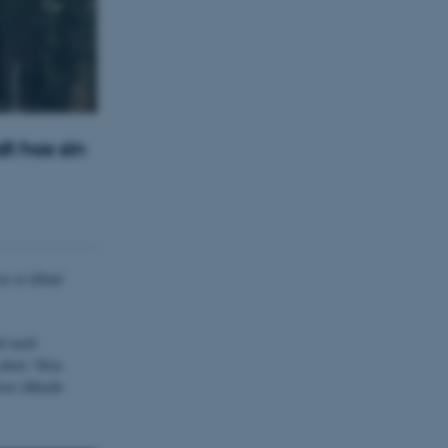
t hos sin
r et tilbud
od med
 akut. Men
ver tilbudt