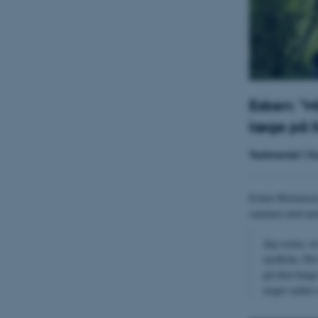
Esben: "M
læge på l
Testimonial | K
Esben Mortensen 
sammen med med
Jeg synes, a
medicin. Det
på den lange
noget andet 