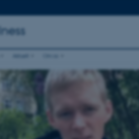
lness
Aktuelt
Om os