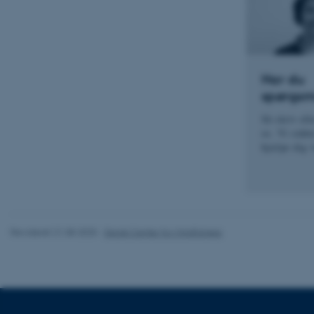
Navn
be_typo_user
Har du
spørgsm
fe_typo_user
Så skriv elle
os. Vi sidder
hjælpe dig 
ASP.NET_SessionId
Revideret 21.08.2025
-
Dansk Center for Mindfulness
JSESSIONID
ARRAffinity