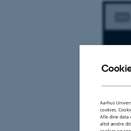
Cookie
Aarhus Univers
cookies. Cooki
Alle dine data 
Esben Mo
altid ændre di
cookies og coo