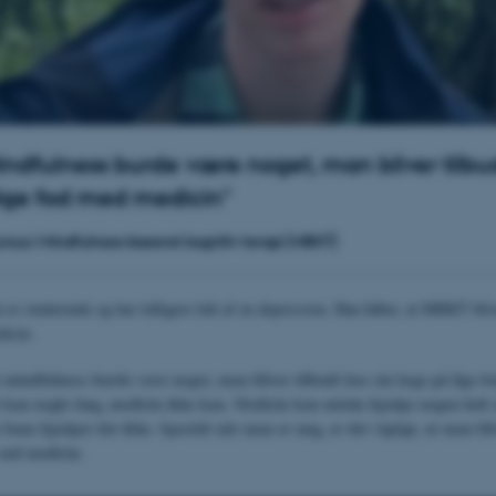
indfulness burde være noget, man bliver tilbud
ige fod med medicin"
ursus i Mindfulness-baseret kognitiv terapi (MBKT)
er studerende og har tidligere lidt af en depression. Han håber, at MBKT blive
icin.
t mindfulness burde være noget, man bliver tilbudt hos sin læge på lige f
 kan nogle ting, medicin ikke kan. Medicin kan måske hjælpe nogen helt
 bane hjælper det ikke. Specielt når man er ung, er det vigtigt, at man bli
end medicin.