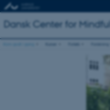
Dansk Center for Mindfu
Kom godt i gang
Kurser
Forløb
Forskning