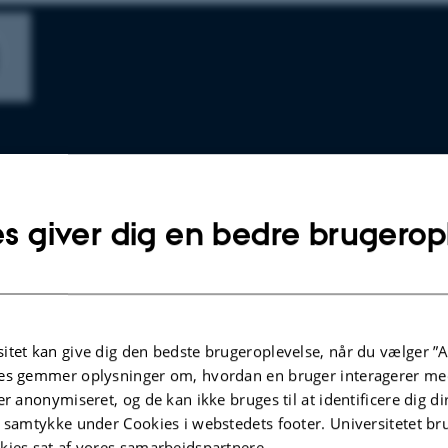
s giver dig en bedre brugerop
itet kan give dig den bedste brugeroplevelse, når du vælger ”A
es gemmer oplysninger om, hvordan en bruger interagerer med
er anonymiseret, og de kan ikke bruges til at identificere dig d
rtensen, studerende, MBKT-kurset
t samtykke under Cookies i webstedets footer. Universitetet br
kies sat af vores samarbejdspartnere.