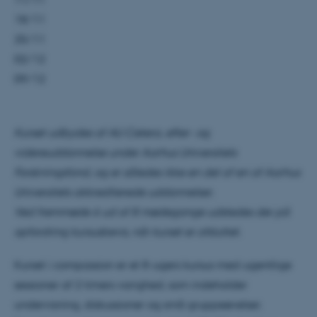
18/11
25/11
02/12
09/12
Kurset udbydes af AU Cetera, efter- og
videreuddannelse under Aarhus Universitets
Forskningsfond, og er således ikke en del af en af Aarhus
Universitets akkrediterede uddannelser.
Ved fremmøde 6 ud af 8 mødegange udstedes der på
opfordring kursusbevis, når kurset er afsluttet.
Kurset i compassion er et 8-ugers kursus med ugentlige
sessioner af 2 timers varighed, som indeholder
undervisning, diskussioner og små gruppeøvelser.