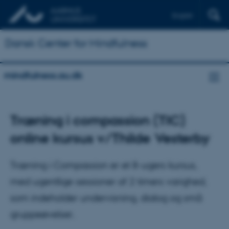
English
Dansk Center for Mindfulness
mindfulness.au.dk
Træning i compassion (TIC)
online kursus v/Thilde Vesterby
Træning i Compassion er et 8-ugers kursus,
med ugentlige sessioner af 2 timers varighed,
som indeholder undervisning, dialog og små
gruppeøvelser.