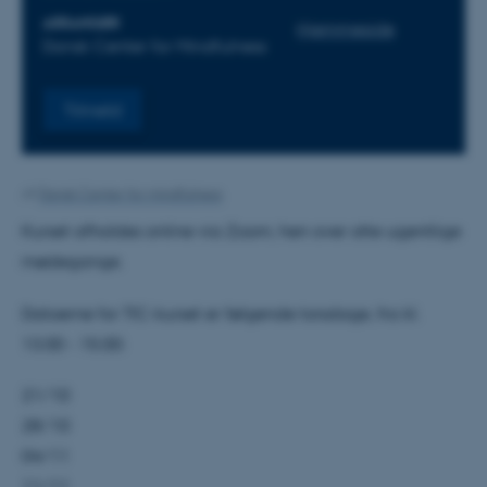
ARRANGØR
Hjemmeside
Dansk Center for Mindfulness
Tilmeld
Af
Dansk Center for mindfulness
Kurset afholdes online via Zoom, hen over otte ugentlige
mødegange.
Datoerne for TIC-kurset er følgende torsdage, fra kl.
13.00 - 15.00:
21/10
28/10
04/11
11/11