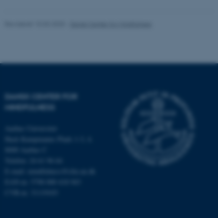
ASP.NET_SessionId
Microsoft Corporation
.au.dk
Revideret 10.03.2025
-
Dansk Center for Mindfulness
JSESSIONID
Oracle Corporation
.au.dk
DANSK CENTER FOR
MINDFULNESS
ARRAffinity
Microsoft Corporation
.mitstudie.au.dk
Aarhus Universitet
Hack Kampmanns Plads 1-3, 4.
8000 Aarhus C
Telefon: 24 61 96 64
esctx
Microsoft Corporation
E-mail:
mindfulness@clin.au.dk
.login.microsoftonline.com
EAN-nr. 5798 000 418 943
CVR-nr. 31119103
fpc
Microsoft Corporation
login.microsoftonline.com