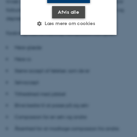
trivsel, nærvær, selvomsorg, modstandskraft, og social
forbundethed. Desuden nedsætter det stress, angst og
Afvis alle
depression.
Læs mere om cookies
Forskning viser, at træning i compassion kan give:
Nødvendige
Statistiske
Marketing
Mere glæde
Funktionelle
Uklassificerede
Mere ro
Større accept af følelser, som de er
Selvaccept
Nødvendige cookies hjælper
med at gøre hjemmesiden
Tilfredshed med jobbet
brugbar ved at aktivere nogle
Blive bedre til at passe på sig selv
grundlæggende funktioner
som navigation mm.
Compassion for en selv og andre
Hjemmesiden kan ikke
fungerer uden disse cookies.
Åbenhed for at modtage compassion fra andre.