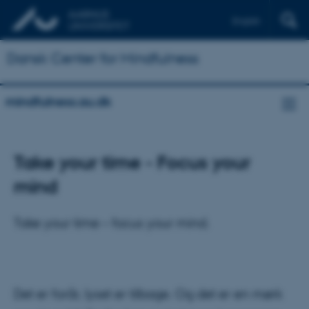
English
Dansk Center for Mindfulness
mindfulness.au.dk
Take your time - Focus your
mind
Take your time – focus your mind.
Det er forår, lyset er tilbage. Og det er en mørk