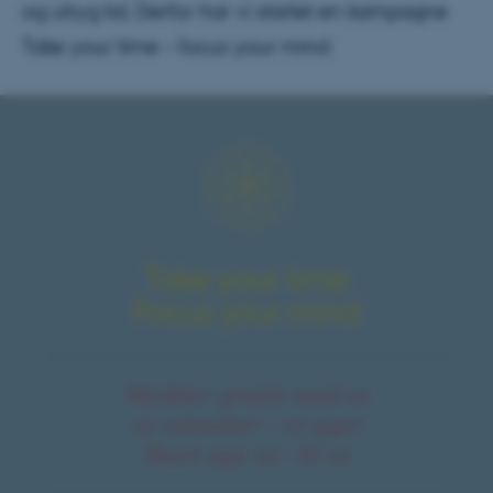
og utryg tid. Derfor har vi startet en kampagne
Take your time – focus your mind