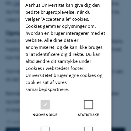
På
12min.dk
finder du link til meditation, undervisning
Aarhus Universitet kan give dig den
og historier om meditation. Du kan dele din historie og
bedste brugeroplevelse, når du
vælger ”Accepter alle” cookies.
være med.
Cookies gemmer oplysninger om,
Opmærksomhed
hvordan en bruger interagerer med et
website. Alle dine data er
Forskning i opmærksomhed viser, at 12 minutters daglig
anonymiseret, og de kan ikke bruges
meditation og undervisning med kvalificeret underviser
til at identificere dig direkte. Du kan
kan forbedre opmærksomhed.
altid ændre dit samtykke under
Cookies i webstedets footer.
Opmærksomheden er en forudsætning for alt det vi gør,
Universitetet bruger egne cookies og
så det er godt at træne opmærksomhed.
cookies sat af vores
samarbejdspartnere.
Bemærk! 12 min. daglig træning er ikke forebyggelse
og behandling
af stress, angst og depression.
NØDVENDIGE
STATISTISKE
10. marts 2025
af
Stina Svejbæk Eriksen