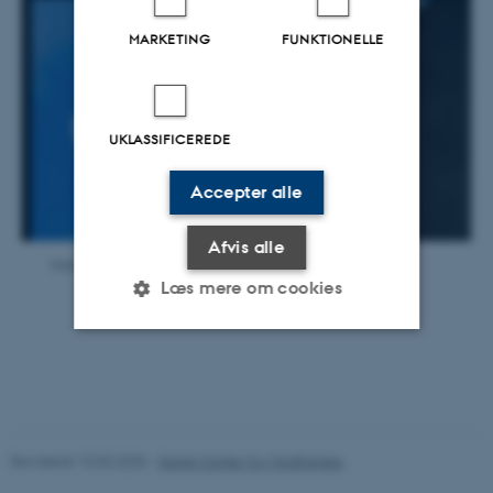
MARKETING
FUNKTIONELLE
UKLASSIFICEREDE
Accepter alle
Afvis alle
Visninger
Læs mere om cookies
Nødvendige
Statistiske
Marketing
Funktionelle
Uklassificerede
Revideret 10.03.2025
-
Dansk Center for Mindfulness