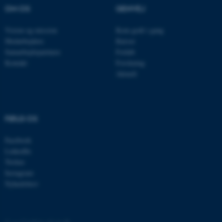
OM OS
GENVEJ
Vision og mission
Kom godt i gang
Medarbejdere
Kurser
Samarbejdspartnere
Forløb
Kontakt
Forskning
Aktuelt
ASP.NET_SessionId
Microsoft Corporation
.au.dk
FØLG OS
Facebook
LinkedIn
JSESSIONID
Oracle Corporation
Twitter
.au.dk
Instagram
Nyhedsbrev
ARRAffinity
Microsoft Corporation
.mitstudie.au.dk
©
—
Cookies på au.dk