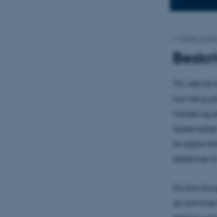
Af
Dansk Center
Beskri
TIC står fo
har fokus p
modet og sty
Systematis
for egne tan
relationer t
Du kan brug
du kommer t