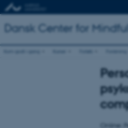
Dansk Center for Mindfu
Kom godt i gang
Kurser
Forløb
Forskning
Pers
psyk
comp
Online: P