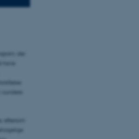
rogram, der
at have
rståelse
 i sundere
, eftersom
behagelige