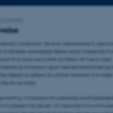
 for Mindfulness
velse
r træning i compassion. Det er et videnskabeligt 8-ugers p
å at håndtere ubehagelige følelser og kan hjælpe dig til 
rken til at være med smerte og lidelse, når livet er svært.
k træning af compassion giver mere opmærksomhed og fo
ker, følelser og adfærd. Du udvikler redskaber til at indgå
il dig selv og andre.
e træning i compassion som personligt udviklingsarbejde
il at arbejde med dig selv, din kapacitet til at rumme u