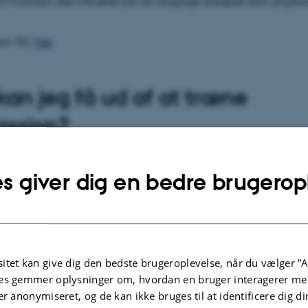
mt hvordan det influerer på dit daglige arbejde som psykol
om TIC
her
.
an jeg få ud af at træne
ssion?
eger på, at systematisk træning af compassion giver øget
s giver dig en bedre brugerop
rvær, selvomsorg, modstandskraft og social forbundenhe
et stress, angst og depression.
iser, at træning i compassion kan give
itet kan give dig den bedste brugeroplevelse, når du vælger ”A
es gemmer oplysninger om, hvordan en bruger interagerer med
læde
er anonymiseret, og de kan ikke bruges til at identificere dig d