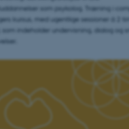
studdannelser som psykolog. Træning i co
gers kursus, med ugentlige sessioner á 2 ti
, som indeholder undervisning, dialog og 
elser.