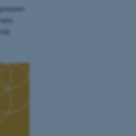
mpassion
mers
små