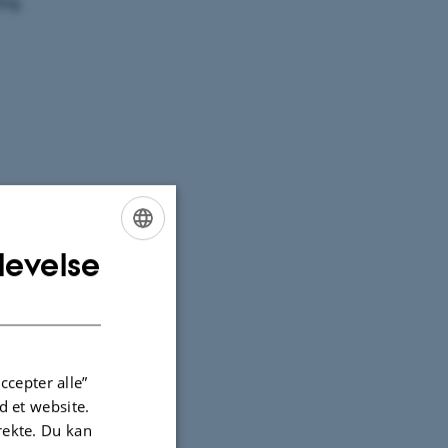
og.
 psykisk
levelse
ENGLISH
d. Desuden
DANISH
ccepter alle”
 et website.
irekte. Du kan