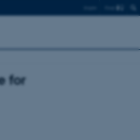
Find
English
e for