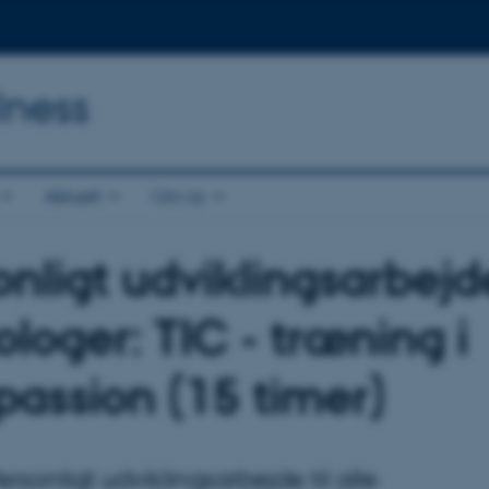
lness
Aktuelt
Om os
onligt udviklingsarbejd
ologer: TIC - træning i
assion (15 timer)
ersonligt udviklingsarbejde til alle