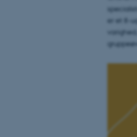
speciali
er et 8-u
varighed
gruppeøv