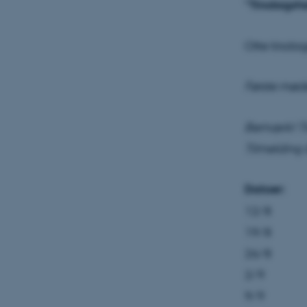
"Tirsdagsh
Otte tirsdag
Første møde
Bemærk! Til
Tilmelding 
Datoer:
12/8
19/8
26/8
2/9
9/9