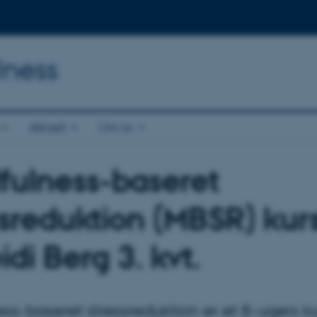
lness
Aktuelt
Om os
fulness-baseret
ssreduktion (MBSR) kur
di Berg 3. kvt.
ss-baseret stressreduktion er et 8-ugers ku