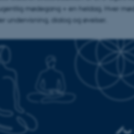
ugentlig mødegang + en heldag. Hver m
r undervisning, dialog og øvelser.