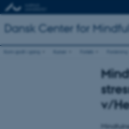
Dansk Center for Mindfu
Kom godt i gang
Kurser
Forløb
Forskning
Mind
stre
v/Hei
Mindfulne