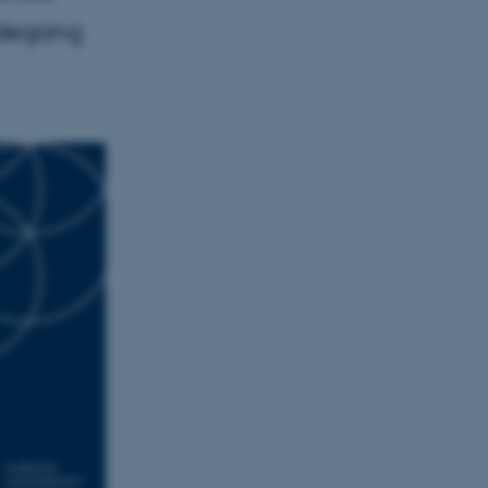
ødegang