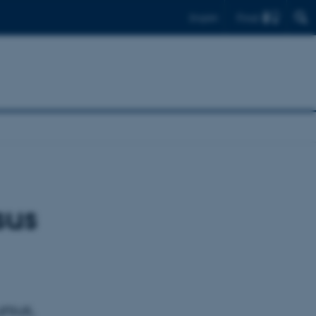
Find
English
sus
rsus,