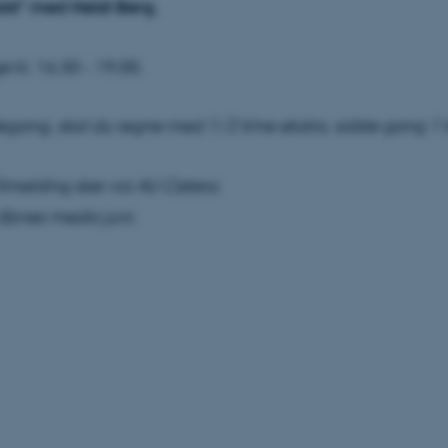
old" med Heidi Berg.
e kl. 16.30 - 19.00.
gang, skal du regne med 1/2 time ekstra, sidste gang 1 t
melding sker via AU Cetera.
åbnes medio juni.